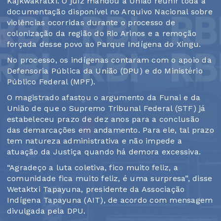
Kajkwakratxi. O juiz mandou a União reunir toda a
documentação disponível no Arquivo Nacional sobre
violências ocorridas durante o processo de
colonização da região do Rio Arinos e a remoção
forçada desse povo ao Parque Indígena do Xingu.
No processo, os indígenas contaram com o apoio da
Defensoria Pública da União (DPU) e do Ministério
Público Federal (MPF).
O magistrado afastou o argumento da Funai e da
União de que o Supremo Tribunal Federal (STF) já
estabeleceu prazo de dez anos para a conclusão
das demarcações em andamento. Para ele, tal prazo
tem natureza administrativa e não impede a
atuação da Justiça quando há demora excessiva.
“Agradeço a luta coletiva, fico muito feliz, a
comunidade fica muito feliz, é uma surpresa”, disse
Wetaktxi Tapayuna, presidente da Associação
Indígena Tapayuna (AIT), de acordo com mensagem
divulgada pela DPU.