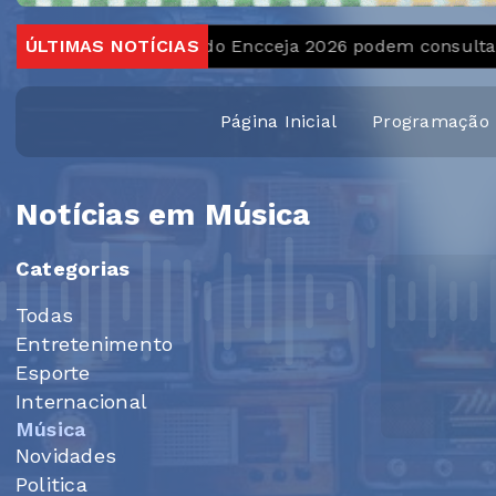
ÚLTIMAS NOTÍCIAS
Candidatos do Encceja 2026 podem consultar o cartã
Página Inicial
Programação
Notícias em Música
Categorias
Todas
Entretenimento
Esporte
Internacional
Música
Novidades
Politica