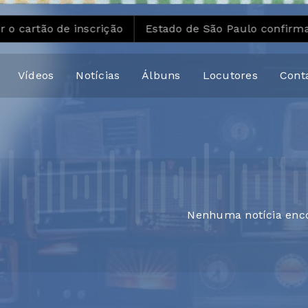
o de inscrição
Estado de São Paulo confirma 23 cas
Vídeos
Notícias
Álbuns
Locutores
Cont
Nenhuma notícia enc