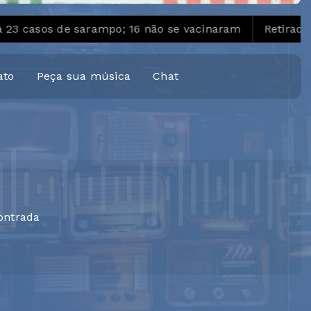
os de sarampo; 16 não se vacinaram
Retiradas da po
ato
Peça sua música
Chat
ontrada