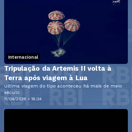
Internacional
Tripulação da Artemis II volta à
Terra após viagem à Lua
Última viagem do tipo aconteceu há mais de meio
século
11/04/2026 • 18:34