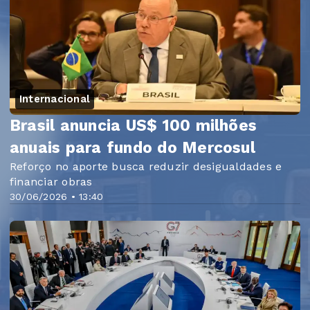
Internacional
Brasil anuncia US$ 100 milhões
anuais para fundo do Mercosul
Reforço no aporte busca reduzir desigualdades e
financiar obras
30/06/2026 • 13:40