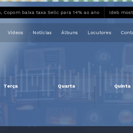
 baixa taxa Selic para 14% ao ano
Ideb mostra avan
Vídeos
Notícias
Álbuns
Locutores
Cont
Terça
Quarta
Quinta