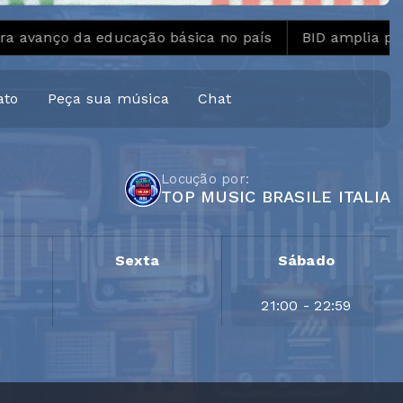
ço da educação básica no país
BID amplia para US$ 
ato
Peça sua música
Chat
Locução por:
TOP MUSIC BRASILE ITALIA
Sexta
Sábado
21:00 - 22:59