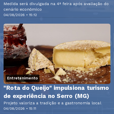
Medida será divulgada na 4ª feira após avaliação do
cenário econômico
04/08/2026 • 15:12
Entretenimento
"Rota do Queijo" impulsiona turismo
de experiência no Serro (MG)
Projeto valoriza a tradição e a gastronomia local
04/08/2026 • 15:11