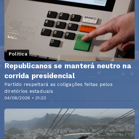
Politica
Republicanos se manterá neutro na
corrida presidencial
Partido respeitará as coligações feitas pelos
diretórios estaduais
04/08/2026 • 21:23