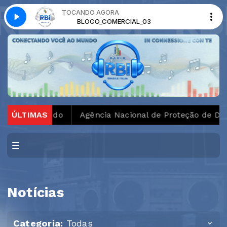
TOCANDO AGORA
BLOCO_COMERCIAL_03
tudo
ÚLTIMAS
Agência Nacional de Proteção de Dados investiga
Notícias
Categoria:
Todas